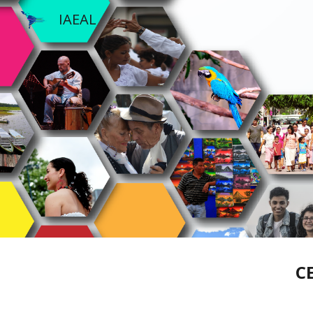
IAEAL
Sk
C