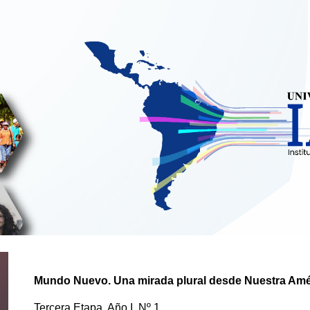
ip to main content
Skip to navigat
Mundo Nuevo
. Una mirada plural desde Nuestra Amé
Tercera Etapa,
Año I, N
º
1